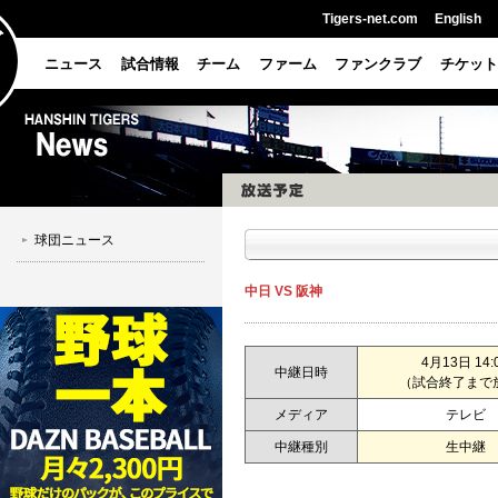
Tigers-net.com
English
ニュース
試合情報
チーム
ファーム
ファンクラブ
チケット
球団ニュース
中日 VS 阪神
4月13日 14:
中継日時
（試合終了まで
メディア
テレビ
中継種別
生中継