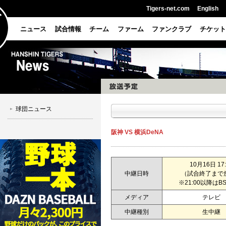
Tigers-net.com
English
ニュース
試合情報
チーム
ファーム
ファンクラブ
チケット
球団ニュース
阪神 VS 横浜DeNA
10月16日 17:
中継日時
（試合終了まで
※21:00以降はBS
メディア
テレビ
中継種別
生中継