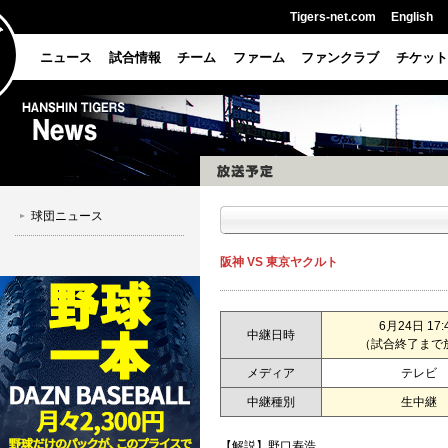
Tigers-net.com
English
ニュース
試合情報
チーム
ファーム
ファンクラブ
チケット
球団ニュース
阪神 VS 東京ヤクルト
6月24日 17:
中継日時
（試合終了まで
メディア
テレビ
中継種別
生中継
【解説】野口寿浩