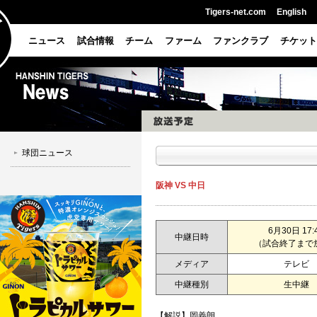
Tigers-net.com
English
ニュース
試合情報
チーム
ファーム
ファンクラブ
チケット
球団ニュース
阪神 VS 中日
6月30日 17:
中継日時
（試合終了まで
メディア
テレビ
中継種別
生中継
【解説】岡義朗