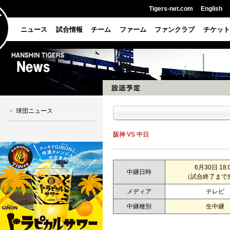
Tigers-net.com
English
ニュース
試合情報
チーム
ファーム
ファンクラブ
チケット
球団ニュース
阪神 VS 中日
6月30日 18:
中継日時
（試合終了まで
メディア
テレビ
中継種別
生中継