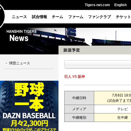
Tigers-net.com
English
ニュース
試合情報
チーム
ファーム
ファンクラブ
チケット
球団ニュース
巨人 VS 阪神
7月8日 18:0
中継日時
（試合終了まで
メディア
テレビ
中継種別
生中継