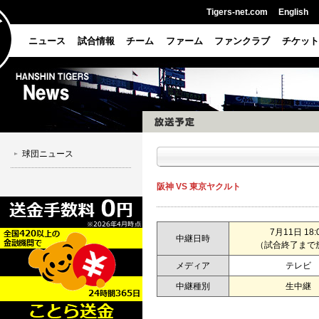
Tigers-net.com
English
ニュース
試合情報
チーム
ファーム
ファンクラブ
チケット
球団ニュース
阪神 VS 東京ヤクルト
7月11日 18:
中継日時
（試合終了まで
メディア
テレビ
中継種別
生中継