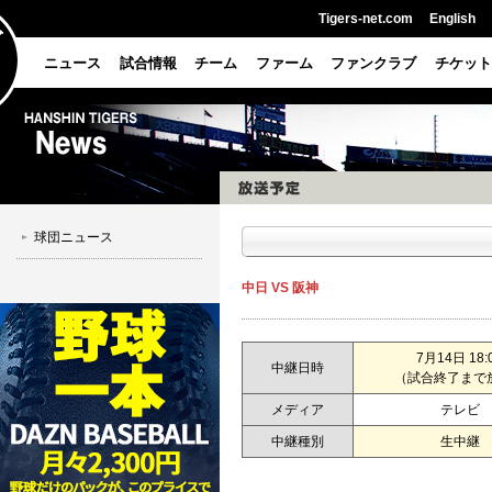
Tigers-net.com
English
ニュース
試合情報
チーム
ファーム
ファンクラブ
チケット
球団ニュース
中日 VS 阪神
7月14日 18:
中継日時
（試合終了まで
メディア
テレビ
中継種別
生中継