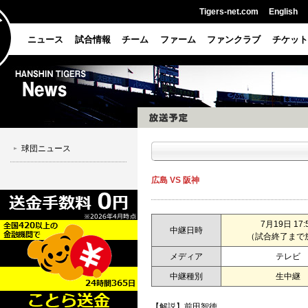
Tigers-net.com
English
ニュース
試合情報
チーム
ファーム
ファンクラブ
チケット
球団ニュース
広島 VS 阪神
7月19日 17:
中継日時
（試合終了まで
メディア
テレビ
中継種別
生中継
【解説】前田智徳