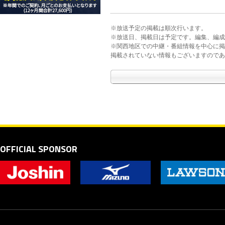
※放送予定の掲載は順次行います。
※放送日、掲載日は予定です。編集、編成
※関西地区での中継・番組情報を中心に掲
掲載されていない情報もございますのであ
OFFICIAL SPONSOR