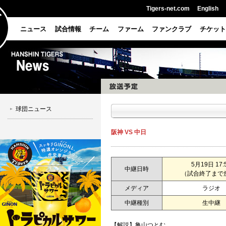
Tigers-net.com
English
ニュース
試合情報
チーム
ファーム
ファンクラブ
チケット
球団ニュース
阪神 VS 中日
5月19日 17:
中継日時
（試合終了まで
メディア
ラジオ
中継種別
生中継
【解説】亀山つとむ