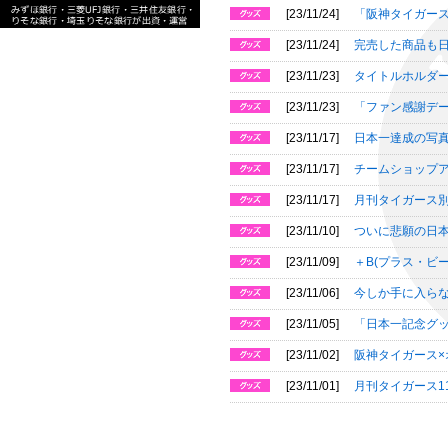
[23/11/24]
「阪神タイガース 
[23/11/24]
完売した商品も
[23/11/23]
タイトルホルダ
[23/11/23]
「ファン感謝デー
[23/11/17]
日本一達成の写
[23/11/17]
チームショップ
[23/11/17]
月刊タイガース
[23/11/10]
ついに悲願の日
[23/11/09]
＋B(プラス・ビ
[23/11/06]
今しか手に入らな
[23/11/05]
「日本一記念グ
[23/11/02]
阪神タイガース×
[23/11/01]
月刊タイガース1