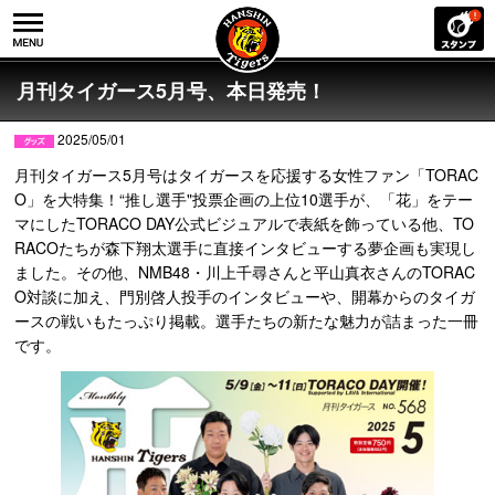
月刊タイガース5月号、本日発売！
2025/05/01
月刊タイガース5月号はタイガースを応援する女性ファン「TORAC
O」を大特集！“推し選手"投票企画の上位10選手が、「花」をテー
マにしたTORACO DAY公式ビジュアルで表紙を飾っている他、TO
RACOたちが森下翔太選手に直接インタビューする夢企画も実現し
ました。その他、NMB48・川上千尋さんと平山真衣さんのTORAC
O対談に加え、門別啓人投手のインタビューや、開幕からのタイガ
ースの戦いもたっぷり掲載。選手たちの新たな魅力が詰まった一冊
です。