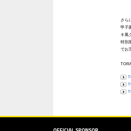
さらに
甲子園
キ風
特別展
でお
TO
OFFICIAL SPONSOR