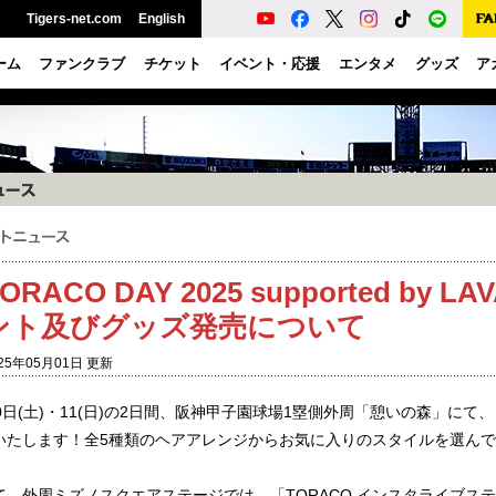
Tigers-net.com
English
ーム
ファンクラブ
チケット
イベント・応援
エンタメ
グッズ
ア
ORACO DAY 2025 supported by LAV
ント及びグッズ発売について
25年05月01日 更新
10日(土)・11(日)の2日間、阪神甲子園球場1塁側外周「憩いの森」にて
いたします！全5種類のヘアアレンジからお気に入りのスタイルを選ん
て、外周ミズノスクエアステージでは、「TORACO インスタライブステ