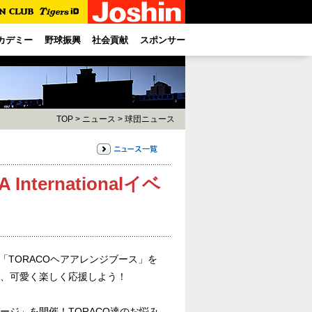
カデミー
野球振興
社会貢献
スポンサー
TOP
>
ニュース
>
球団ニュース
A Internationalイベ
、「TORACOヘアアレンジブース」を
で、可愛く楽しく応援しよう！
ージ」を開催！TORACO達のお悩み