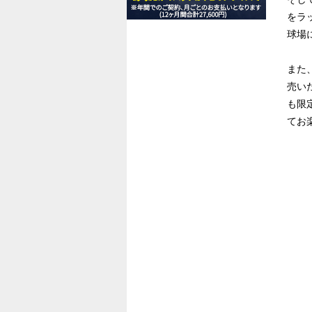
をラ
球場
また、
売い
も限
てお