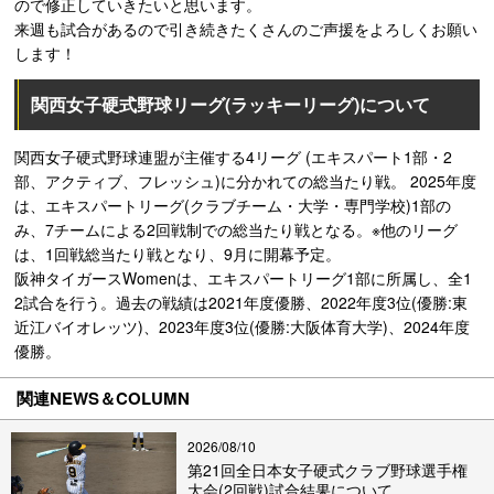
ので修正していきたいと思います。
来週も試合があるので引き続きたくさんのご声援をよろしくお願い
します！
関西女子硬式野球リーグ(ラッキーリーグ)について
関西女子硬式野球連盟が主催する4リーグ (エキスパート1部・2
部、アクティブ、フレッシュ)に分かれての総当たり戦。 2025年度
は、エキスパートリーグ(クラブチーム・大学・専門学校)1部の
み、7チームによる2回戦制での総当たり戦となる。※他のリーグ
は、1回戦総当たり戦となり、9月に開幕予定。
阪神タイガースWomenは、エキスパートリーグ1部に所属し、全1
2試合を行う。過去の戦績は2021年度優勝、2022年度3位(優勝:東
近江バイオレッツ)、2023年度3位(優勝:大阪体育大学)、2024年度
優勝。
関連NEWS＆COLUMN
2026/08/10
第21回全日本女子硬式クラブ野球選手権
大会(2回戦)試合結果について