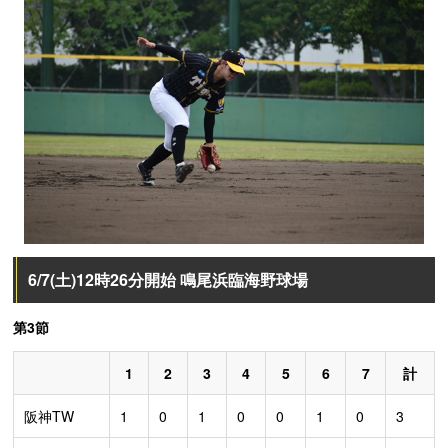
6/7(土)12時26分開始 鳴尾浜臨海野球場
第3節
1
2
3
4
5
6
7
計
阪神TW
1
0
1
0
0
1
0
3