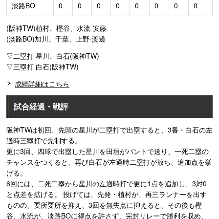
淡路BO
0
0
0
0
0
0
0
0
(阪神TW)植村、樫谷、水流-安藤
(淡路BO)加川、千葉、上野-渡邊
▽二塁打 星川、白石(阪神TW)
▽三塁打 白石(阪神TW)
成績詳細はこちら
試合経過・戦評
阪神TWは初回、先頭の星川が二塁打で出塁すると、3番・白石の左
適時三塁打で先制する。
更に3回、四球で出塁した星川を田垣がバントで送り、一死二塁の
チャンスをつくると、再び白石が左適時二塁打が放ち、追加点を挙
げる。
6回には、二死二塁から星川の左適時打で更に1点を追加し、3対0
と点差を拡げる。 投げては、先発・植村が、再三ランナーを出す
ものの、要所要所を抑え、3回を無失点に抑えると、その後も樫
谷、水流が、淡路BOに得点を許さず、完封リレーで勝利を収め、