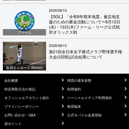
2026/08/10
【SGL】「令和8年熊本地震」被災地支
援のための募金活動について〜8月12日
(水)・13日(木)ファーム・リーグ公式戦
対オリックス戦
ファーム
2026/08/10
第21回全日本女子硬式クラブ野球選手権
大会(2回戦)試合結果について
阪神タイガース Women
会社概要
球団の基本姿勢
特定商取引法の表記
利用規約
オフィシャルアカウント紹介
ソーシャルメディア利用規約
プライバシーポリシー
推奨端末
お問い合わせ・Q&A
公式モバイル会員登録
虎ポイント