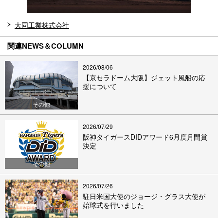
大同工業株式会社
関連NEWS＆COLUMN
2026/08/06
【京セラドーム大阪】ジェット風船の応
援について
その他
2026/07/29
阪神タイガースDIDアワード6月度月間賞
決定
その他
2026/07/26
駐日米国大使のジョージ・グラス大使が
始球式を行いました