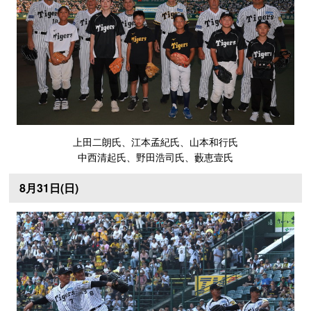
上田二朗氏、江本孟紀氏、山本和行氏
中西清起氏、野田浩司氏、藪恵壹氏
8月31日(日)