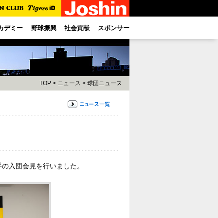
カデミー
野球振興
社会貢献
スポンサー
TOP
>
ニュース
>
球団ニュース
手の入団会見を行いました。