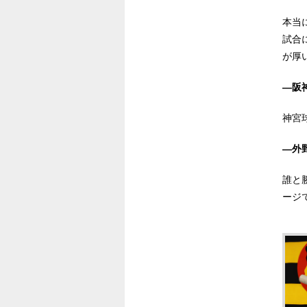
本当
試合
が厚
―阪
神宮
―外
誰と
ージ