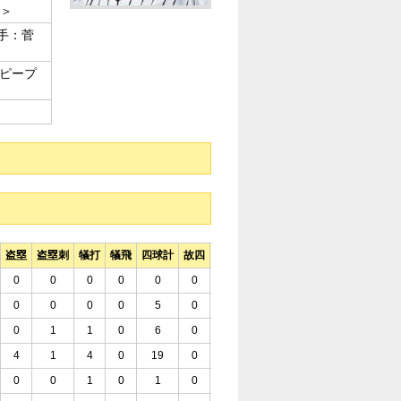
手＞
投手：菅
手：ピープ
盗塁
盗塁刺
犠打
犠飛
四球計
故四
死球
三振
併殺打
残塁
打率
長
0
0
0
0
0
0
0
3
0
0
.000
.0
0
0
0
0
5
0
0
30
1
21
.200
.3
0
1
1
0
6
0
0
34
5
22
.206
.3
4
1
4
0
19
0
1
60
6
44
.234
.3
0
0
1
0
1
0
0
8
1
2
.077
.0