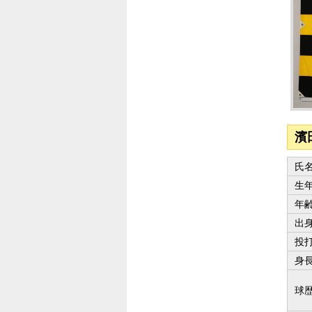
濱
氏
生
年
出
投
身
球