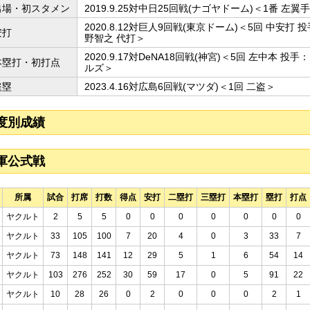
出場・初スタメン
2019.9.25対中日25回戦(ナゴヤドーム)＜1番 左翼
2020.8.12対巨人9回戦(東京ドーム)＜5回 中安打 
安打
野智之 代打＞
2020.9.17対DeNA18回戦(神宮)＜5回 左中本 投
本塁打・初打点
ルズ＞
盗塁
2023.4.16対広島6回戦(マツダ)＜1回 二盗＞
度別成績
軍公式戦
所属
試合
打席
打数
得点
安打
二塁打
三塁打
本塁打
塁打
打点
ヤクルト
2
5
5
0
0
0
0
0
0
0
ヤクルト
33
105
100
7
20
4
0
3
33
7
ヤクルト
73
148
141
12
29
5
1
6
54
14
ヤクルト
103
276
252
30
59
17
0
5
91
22
ヤクルト
10
28
26
0
2
0
0
0
2
1