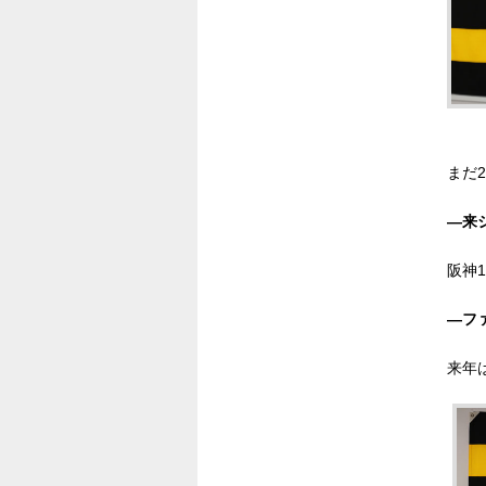
まだ
―来
阪神
―フ
来年