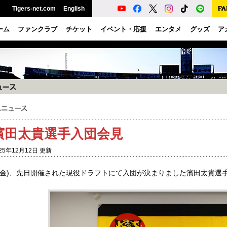
Tigers-net.com
English
ーム
ファンクラブ
チケット
イベント・応援
エンタメ
グッズ
ア
濱田太貴選手入団会見
25年12月12日 更新
日(金)、先日開催された現役ドラフトにて入団が決まりました濱田太貴選