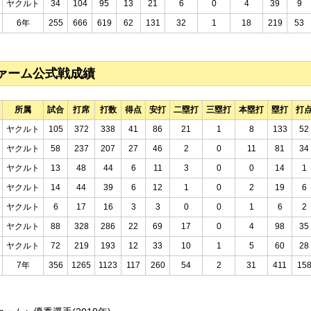
ヤクルト
34
104
95
13
21
6
0
4
39
9
6年
255
666
619
62
131
32
1
18
219
53
ァーム公式戦成績
所属
試合
打席
打数
得点
安打
二塁打
三塁打
本塁打
塁打
打
ヤクルト
105
372
338
41
86
21
1
8
133
52
ヤクルト
58
237
207
27
46
2
0
11
81
34
ヤクルト
13
48
44
6
11
3
0
0
14
1
ヤクルト
14
44
39
6
12
1
0
2
19
6
ヤクルト
6
17
16
3
3
0
0
1
6
2
ヤクルト
88
328
286
22
69
17
0
4
98
35
ヤクルト
72
219
193
12
33
10
1
5
60
28
7年
356
1265
1123
117
260
54
2
31
411
15