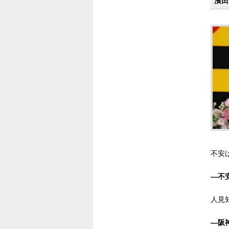
濱田
不安
―不
人見
―阪