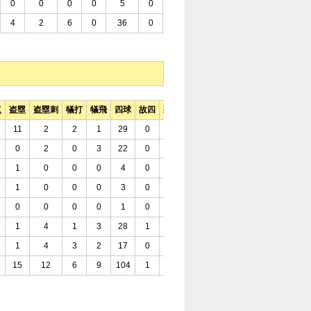
0
0
0
0
5
0
4
26
1
12
.221
.4
4
2
6
0
36
0
5
161
14
101
.212
.3
点
盗塁
盗塁刺
犠打
犠飛
四球
故四
死球
三振
併殺打
残塁
打率
長打
11
2
2
1
29
0
2
95
10
75
.254
.39
0
2
0
3
22
0
5
51
11
34
.222
.39
1
0
0
0
4
0
0
6
3
12
.250
.31
1
0
0
0
3
0
2
8
0
11
.308
.48
0
0
0
0
1
0
0
3
0
1
.188
.37
1
4
1
3
28
1
9
71
11
64
.241
.34
1
4
3
2
17
0
4
55
8
45
.171
.31
8
15
12
6
9
104
1
22
289
43
242
.232
.36