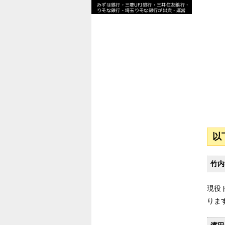
以
竹内
現役
りま