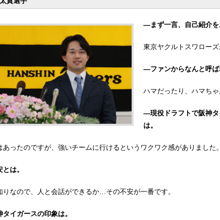
太貴選手
―まず一言、自己紹介を
東京ヤクルトスワローズ
―ファンからなんと呼ば
ハマだったり、ハマちゃ
―現役ドラフトで阪神タ
は。
はあったのですが、強いチームに行けるというワクワク感がありました
安とは。
知りなので、人と会話ができるか…その不安が一番です。
神タイガースの印象は。