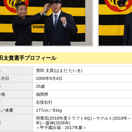
田太貴選手プロフィール
名
濱田 太貴(はまだ たいき)
年月日
2000年9月4日
齢
25歳
身地
福岡県
打
右投右打
長／体重
177cm／81kg
明豊高(2018年度ドラフト4位)～ヤクルト(2019年～2
歴
年)～阪神(2026年)
＜甲子園出場：2017年夏＞