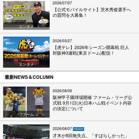
2026/07/07
【公式モバイルサイト】茨木秀俊選手へ
の質問を大募集！
エンタメ
2026/03/27
【虎テレ】2026年シーズン開幕戦 巨人
対阪神3連戦(東京ドーム)配信！
エンタメ
最新NEWS＆COLUMN
2026/08/08
阪神甲子園球場開催 ファーム・リーグ公
式戦 9月1日(火)日本ハム戦イベント内容
の決定について
ファーム
2026/08/07
才木が8回無失点。「すばらしかった」