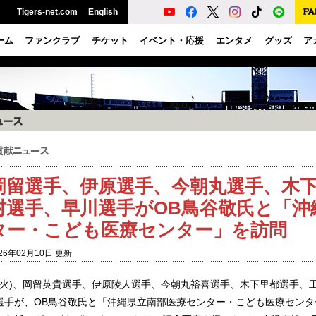
Tigers-net.com
English
ーム
ファンクラブ
チケット
イベント・応援
エンタメ
グッズ
ア
岡留選手、伊原選手、今朝丸選手、木
村選手、早川選手がOB鳥谷敬氏と「沖
ター・こども医療センター」を訪問
26年02月10日 更新
日(火)、岡留英貴選手、伊原陵人選手、今朝丸裕喜選手、木下里都選手、
選手が、OB鳥谷敬氏と「沖縄県立南部医療センター・こども医療センタ