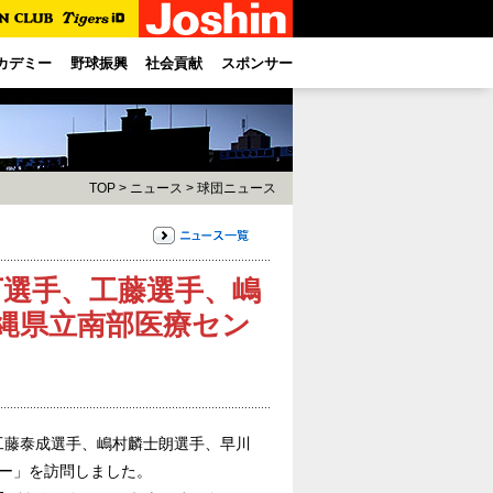
カデミー
野球振興
社会貢献
スポンサー
TOP
>
ニュース
>
球団ニュース
下選手、工藤選手、嶋
縄県立南部医療セン
工藤泰成選手、嶋村麟士朗選手、早川
ー」を訪問しました。