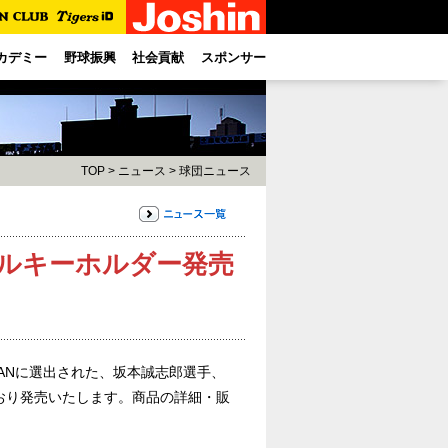
カデミー
野球振興
社会貢献
スポンサー
TOP
>
ニュース
>
球団ニュース
リルキーホルダー発売
侍JAPANに選出された、坂本誠志郎選手、
おり発売いたします。商品の詳細・販