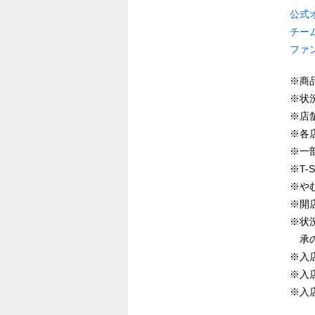
公式
チー
ファ
※商
※状
※店
※各
※一
※T
※や
※開
※状
承
※入
※入
※入