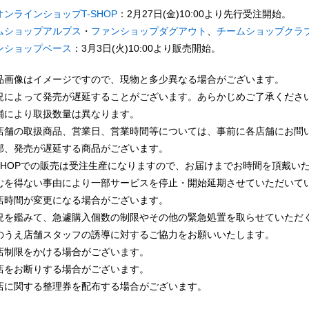
オンラインショップT-SHOP
：2月27日(金)10:00より先行受注開始。
ムショップアルプス
・
ファンショップダグアウト
、
チームショップクラ
ンショップベース
：3月3日(火)10:00より販売開始。
品画像はイメージですので、現物と多少異なる場合がございます。
況によって発売が遅延することがございます。あらかじめご了承くださ
舗により取扱数量は異なります。
店舗の取扱商品、営業日、営業時間等については、事前に各店舗にお問
部、発売が遅延する商品がございます。
-SHOPでの販売は受注生産になりますので、お届けまでお時間を頂戴い
むを得ない事由により一部サービスを停止・開始延期させていただいて
店時間が変更になる場合がございます。
況を鑑みて、急遽購入個数の制限やその他の緊急処置を取らせていただ
のうえ店舗スタッフの誘導に対するご協力をお願いいたします。
店制限をかける場合がございます。
店をお断りする場合がございます。
店に関する整理券を配布する場合がございます。