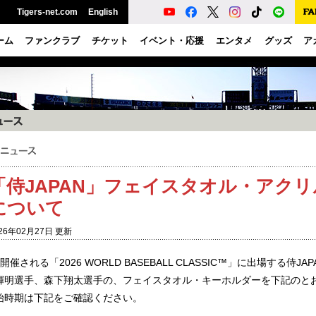
Tigers-net.com
English
ーム
ファンクラブ
チケット
イベント・応援
エンタメ
グッズ
ア
「侍JAPAN」フェイスタオル・アク
について
26年02月27日 更新
開催される「2026 WORLD BASEBALL CLASSIC™」に出場する
輝明選手、森下翔太選手の、フェイスタオル・キーホルダーを下記のと
始時期は下記をご確認ください。