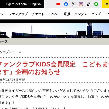
Tigers-net.com
English
ーム
ファンクラブ
チケット
イベント・応援
エンタメ
グッズ
ア
ファンクラブKIDS会員限定 こども
ます」企画のお知らせ
26年03月05日 更新
も阪神タイガースに温かいご声援をいただきましてありがとうございま
度ファンクラブKIDS会員様から「ねがいごと」を募集し、抽選で「ね
叶えます！
さんの「ねがいごと」をお待ちしております。