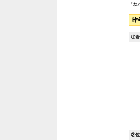
「ね
昨
①岩
②佐