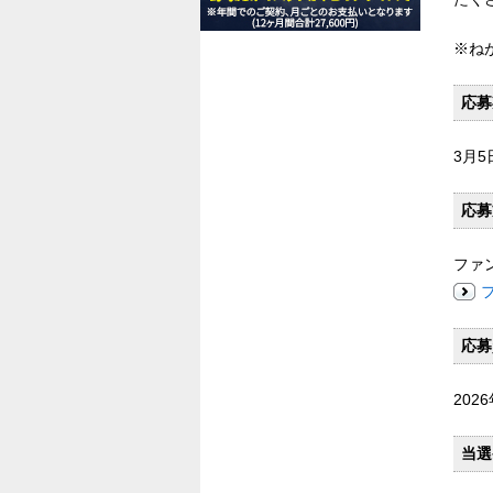
※ね
応募
3月5
応募
ファ
応募
20
当選