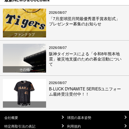
2026/08/07
「7月度球団月間最優秀選手賞表彰式」
プレゼンター募集のお知らせ
ファンクラブ
2026/08/07
阪神タイガースによる「令和8年熊本地
震」被災地支援のための募金活動につい
て
その他
2026/08/07
B-LUCK DYNAMITE SERIESユニフォー
ム最終受注受付中！！
グッズ
会社概要
球団の基本姿勢
特定商取引法の表記
利用規約