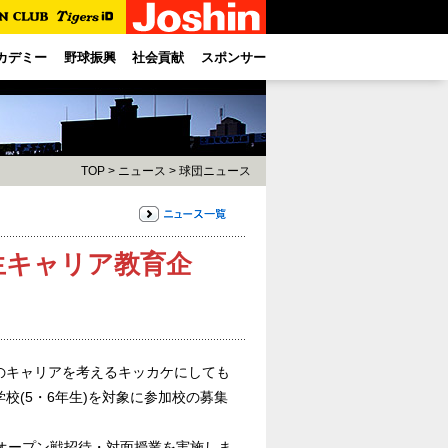
カデミー
野球振興
社会貢献
スポンサー
TOP
>
ニュース
>
球団ニュース
生キャリア教育企
のキャリアを考えるキッカケにしても
(5・6年生)を対象に参加校の募集
にオープン戦招待・対面授業を実施しま