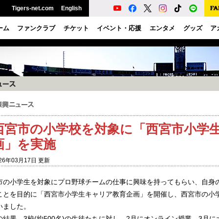
Tigers-net.com
English
ーム
ファンクラブ
チケット
イベント・応援
エンタメ
グッズ
ア
西宮市の小学校を対象に「西宮市小学
画」を実施
26年03月17日 更新
市の小学生を対象にプロ野球チームの仕事に興味を持ってもらい、自身
ことを目的に「西宮市小学生キャリア教育企画」を開催し、西宮市の小学校
いました。
の結果、3校(約500名)の生徒たちに対し、2月にオンライン授業、3月