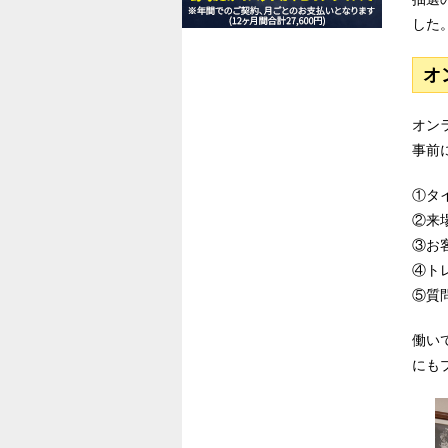
した
オ
オン
事前
①タ
②来
③お
④ト
⑤質
働い
にも