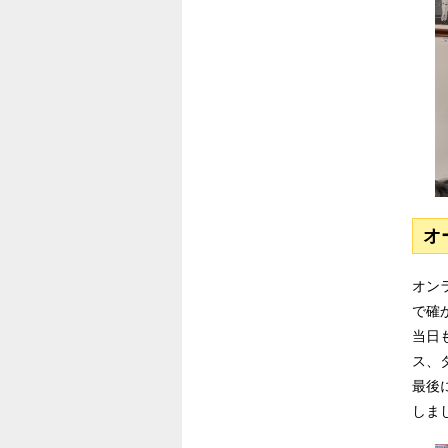
オ
オン
で確
当日
ス、
最後
しま