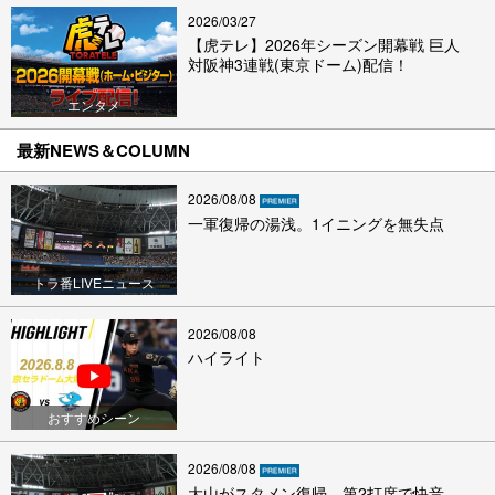
2026/03/27
【虎テレ】2026年シーズン開幕戦 巨人
対阪神3連戦(東京ドーム)配信！
エンタメ
最新NEWS＆COLUMN
2026/08/08
一軍復帰の湯浅。1イニングを無失点
トラ番LIVEニュース
2026/08/08
ハイライト
おすすめシーン
2026/08/08
大山がスタメン復帰。第2打席で快音