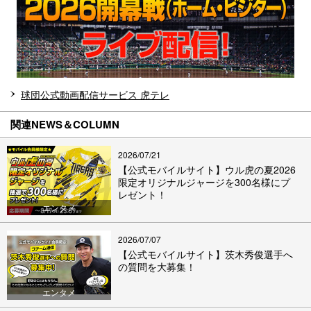
球団公式動画配信サービス 虎テレ
関連NEWS＆COLUMN
2026/07/21
【公式モバイルサイト】ウル虎の夏2026
限定オリジナルジャージを300名様にプ
レゼント！
エンタメ
2026/07/07
【公式モバイルサイト】茨木秀俊選手へ
の質問を大募集！
エンタメ