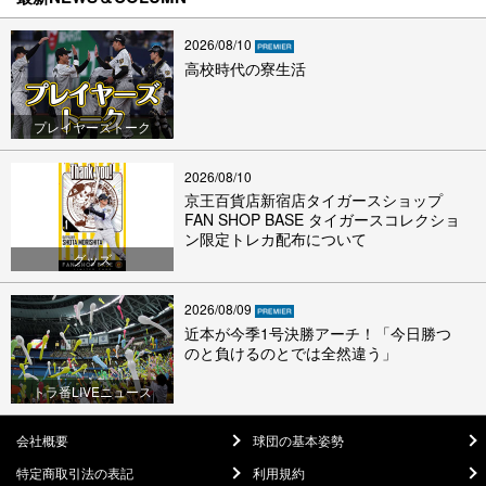
2026/08/10
高校時代の寮生活
プレイヤーズトーク
2026/08/10
京王百貨店新宿店タイガースショップ
FAN SHOP BASE タイガースコレクショ
ン限定トレカ配布について
グッズ
2026/08/09
近本が今季1号決勝アーチ！「今日勝つ
のと負けるのとでは全然違う」
トラ番LIVEニュース
会社概要
球団の基本姿勢
特定商取引法の表記
利用規約