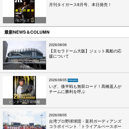
月刊タイガース8月号、本日発売！
グッズ
最新NEWS＆COLUMN
2026/08/06
【京セラドーム大阪】ジェット風船の応
援について
その他
2026/08/05
いざ、後半戦も無双ロード！髙橋遥人が
チームに勝利を呼ぶ
ビジター試合前情報
2026/08/05
台湾プロ野球球団・富邦ガーディアンズ
コラボイベント「トライアルベースボー