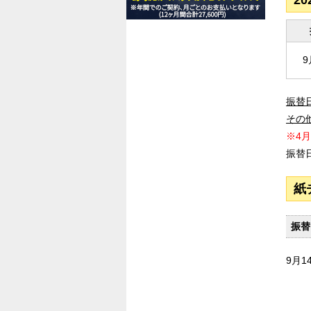
2
9
振替
その
※4
振替
紙
振替
9月