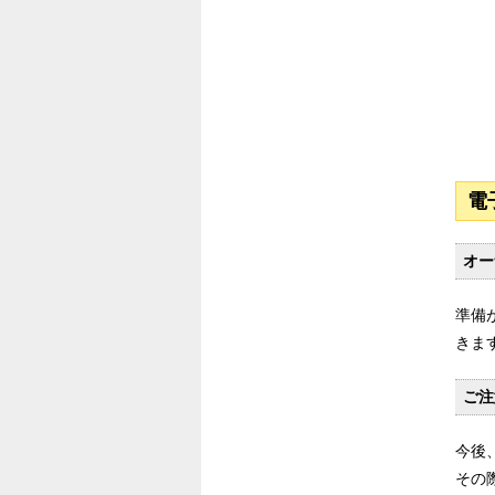
電
オー
準備
きま
ご注
今後
その