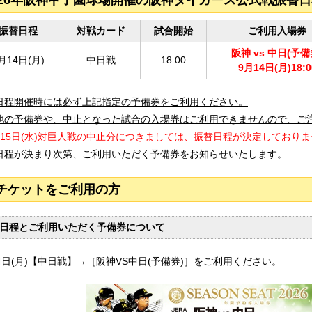
026年阪神甲子園球場開催の阪神タイガース公式戦振替
振替日程
対戦カード
試合開始
ご利用入場券
阪神 vs 中日(予備
月14日(月)
中日戦
18:00
9月14日(月)18:0
日程開催時には必ず上記指定の予備券をご利用ください。
他の予備券や、中止となった試合の入場券はご利用できませんので、ご
月15日(水)対巨人戦の中止分につきましては、振替日程が決定しており
日程が決まり次第、ご利用いただく予備券をお知らせいたします。
チケットをご利用の方
日程とご利用いただく予備券について
14日(月)【中日戦】→［阪神VS中日(予備券)］をご利用ください。