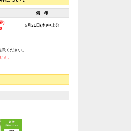
日程について
備 考
券)
5月21日(木)中止分
0
注意ください。
ません。