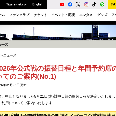
Tigers-net.com
English
ーム
ファンクラブ
チケット
イベント・応援
エンタメ
グッズ
ア
2026年公式戦の振替日程と年間予約
いてのご案内(No.1)
26年05月22日 更新
度、中止となりました5月21日(木)対中日戦の振替日程が決定いたしま
ご利用についてご案内いたします。