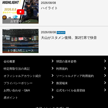
2026/08/08
ハイライト
おすすめシーン
2026/08/08
大山がスタメン復帰。第2打席で快音
トラ番LIVEニュース
会社概要
球団の基本姿勢
特定商取引法の表記
利用規約
オフィシャルアカウント紹介
ソーシャルメディア利用規約
プライバシーポリシー
推奨端末
お問い合わせ・Q&A
公式モバイル会員登録
虎ポイント
オフィシャルスポンサー