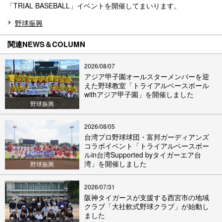
「TRIAL BASEBALL」イベントを開催してまいります。
野球振興
関連NEWS＆COLUMN
2026/08/07
アジア甲子園オールスターメンバーを迎
えた野球教室「トライアルベースボール
withアジア甲子園」を開催しました
野球振興
2026/08/05
台湾プロ野球球団・富邦ガーディアンズ
コラボイベント「トライアルベースボー
ルin台湾Supported byタイガーエア台
湾」を開催しました
野球振興
2026/07/31
阪神タイガースが支援する西宮市の地域
クラブ「大社軟式野球クラブ」が始動し
ました