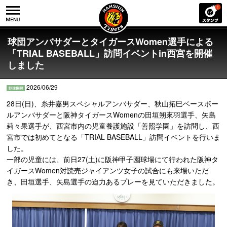
球団アンバサダーとタイガースWomen選手による
「TRIAL BASEBALL」訪問イベントin西宮を開催
しました
2026/06/29
28日(日)、糸井嘉男スペシャルアンバサダー、秋山拓巳ベースボー
ルアンバサダーと阪神タイガースWomenの田垣朔來羽選手、矢島
莉々果選手が、西宮市内の児童養護施設「善照学園」を訪問し、西
宮市では初めてとなる「TRIAL BASEBALL」訪問イベントを行いま
した。
一部の児童には、前日27(土)に阪神甲子園球場にて行われた阪神タ
イガースWomen対読売ジャイアンツ女子の試合にも来場いただ
き、田垣選手、矢島選手の迫力あるプレーを見ていただきました。