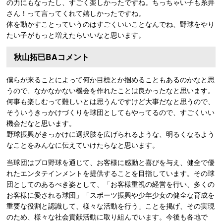
の力にもなったし、すごく楽しかったですね。ちっちゃい子も糸井
さん！って言ってくれて嬉しかったですね。
体を動かすことっていうのはすごくいいことなんでね、野球をやり
たい子がもっと増えたらいいなと思います。
秋山拓巳BAコメント
僕らが来ることによって何か目標とか掴めることもあるのかなと思
うので、なかなかない機会を作れたことは良かったなと思います。
何事も楽しむって難しいとは思うんですけど大事だなと思うので、
そういうきっかけづくりを球団としてもやってるので、すごくいい
機会だなと思います。
野球振興がきっかけに選択肢を広げられるような、明るくなるよう
なことをみんなに伝えていけたらなと思います。
当球団はプロ野球を通じて、お客様に感動と喜びを与え、健全で優
れたエンタテインメントを提供することを目指しています。その球
団としてのあるべき姿として、「お客様重視の経営を行い、多くの
お客様に愛される球団」「スポーツ振興や少年少女の健全な育成を
重要な役割と認識して、様々な活動を行う」ことを掲げ、その実現
のため、様々な社会貢献活動に取り組んでいます。今後も各地で