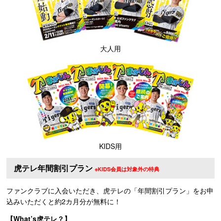
大人用
KIDS用
虎テレ年間割引プラン
※KIDS会員は対象外の特典
ファンクラブに入会いただき、虎テレの「年間割引プラン」をお申
込みいただくと約2カ月分が無料に！
【What’s虎テレ？】