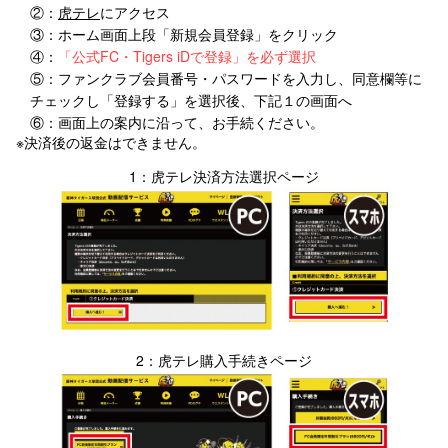
②：
虎テレ
にアクセス
③：ホーム画面上段「新規会員登録」をクリック
④：
「公式FC・Tigers iDで登録」を必ず選択
⑤：ファンクラブ会員番号・パスワードを入力し、同意欄等に
チェックし「登録する」を選択後、下記１の画面へ
⑥：画面上の案内に沿って、お手続ください。
※決済後の返金はできません。
1：虎テレ決済方法選択ページ
2：虎テレ購入手続きページ