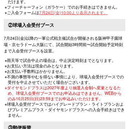
だけます。
※フィーチャーフォン（ガラケー）でのお手続きはできません。
※ご入会フォームは
7月24日(金)10:00より表示されます。
②球場入会受付ブース
7月24日(金)以降の一軍公式戦主催試合が開催される阪神甲子園球
場・京セラドーム大阪にて、試合開始3時間前〜試合開始予定時刻
まで入会受付ブースを設置。
※雨天等で試合中止の場合は、中止決定時刻までとなります。
※お支払い方法は現金のみとなります。
※お支払い手数料はかかりません。
※不測の事態等やむを得ない事情により、球場入会受付ブースでの
受付を中止させていただく場合がございます。
※ダイヤモンドプラスは2027年度より抽選入会制へ変更となるた
め、球場入会受付ブースでのお申込みはできません。WEBから
のみ10月25日(日)23:59までお申込みいただけます。
※球場入会受付ブースではハイグレードプラン・ライトプランおよ
びプレミアムプラス・ダイヤモンドプラスへの入会手続きはでき
ません。
③郵便振替