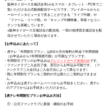
阪神タイガース主催試合等(※)をスマホ・タブレット・PC等でご
覧いただける公式動画配信サービスです。プレイボールからヒ
ーローインタビューまで見ることができる「ライブ中継」や
「ファーム・リーグ戦」や「キャンプ中継映像」等様々なコン
テンツを搭載しています。
※阪神タイガース主催試合の配信他、一部の他球団主催試合を配
信させていただく場合があります。
【お申込みにあたって】
・虎テレ「年間割引プラン」は約2カ月分無料の料金で年間視聴
（お申込みから1年間視聴可能）が可能なプランです。
・年間割引プランのお申込みは
クレジットカード決済のみ
です。
・ファンクラブご入会完了後、翌日からお申込み可能です。（フ
ァンクラブご入会日はご入会方法によって異なります）
・既に年間割引プランをご契約の方は新たにご契約はできませ
ん。
・お申込みは虎テレホームページからお手続きください。虎テレ
のアプリからはお手続きいただけません。
【虎テレ年間割引プランお申込み方法】
①：公式ファンクラブに新規・継続のお手続