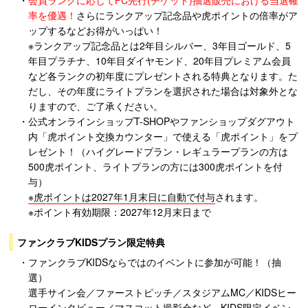
・
会員ランクに応じてFC先行(チケット)抽選販売における当選確
率を優遇！
さらにランクアップ記念品や虎ポイントの倍率がア
ップするなどお得がいっぱい！
※ランクアップ記念品とは2年目シルバー、3年目ゴールド、5
年目プラチナ、10年目ダイヤモンド、20年目プレミアム会員
など各ランクの初年度にプレゼントされる特典となります。た
だし、その年度にライトプランを選択された場合は対象外とな
りますので、ご了承ください。
・公式オンラインショップT-SHOPやファンショップダグアウト
内「虎ポイント交換カウンター」で使える「虎ポイント」をプ
レゼント！（ハイグレードプラン・レギュラープランの方は
500虎ポイント、ライトプランの方には300虎ポイントを付
与）
※虎ポイントは2027年1月末日に自動で付与
されます。
※ポイント有効期限：2027年12月末日まで
ファンクラブKIDSプラン限定特典
・ファンクラブKIDSならではのイベントに参加が可能！（抽
選）
選手サイン会／ファーストピッチ／スタジアムMC／KIDSヒー
ローインタビュー／マスコット撮影会など、KIDS限定イベン