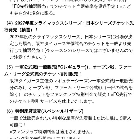
「FC先行抽選販売」でのチケット当選確率を優遇予定！※こど
も券を含む場合に限る。
（4）2027年度クライマックスシリーズ・日本シリーズチケット先
行発売（抽選）！
2027年度のクライマックスシリーズ、日本シリーズに出場が決
定した場合、阪神タイガース主催試合のチケットを一般より先
行して抽選発売！(今シーズンのシリーズではございませんので
ご注意ください。)
（5）一軍公式戦(一般販売(FCレギュラー))、オープン戦、ファー
ム・リーグ公式戦のチケット割引販売！
阪神タイガース主催のレギュラーシーズン一軍公式戦(一般販売
分のみ)、オープン戦、ファーム・リーグ公式戦（一部の試合を
除く） のチケットをファンクラブ特別料金で販売！※FC先行で
のチケット割引サービスを休止いたします。
（6）特別座席販売(スペシャルリザーブ)
一般では販売されない特別な座席が先着順または抽選にて購入
可能に！
※ファンクラブ特別料金は適用されません。
※ランク別の先行販売はございません。