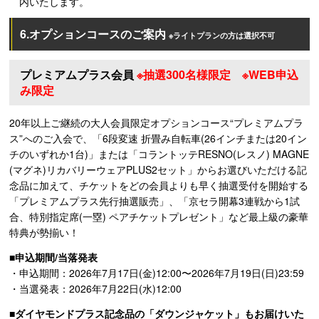
内いたします。
6.オプションコースのご案内
※ライトプランの方は選択不可
プレミアムプラス会員
※抽選300名様限定 ※WEB申込
み限定
20年以上ご継続の大人会員限定オプションコース“プレミアムプラ
ス”へのご入会で、「6段変速 折畳み自転車(26インチまたは20イン
チのいずれか1台)」または「コラントッテRESNO(レスノ) MAGNE
(マグネ)リカバリーウェアPLUS2セット」からお選びいただける記
念品に加えて、チケットをどの会員よりも早く抽選受付を開始する
「プレミアムプラス先行抽選販売」、「京セラ開幕3連戦から1試
合、特別指定席(一塁) ペアチケットプレゼント」など最上級の豪華
特典が勢揃い！
■申込期間/当落発表
・申込期間：2026年7月17日(金)12:00〜2026年7月19日(日)23:59
・当選発表：2026年7月22日(水)12:00
■ダイヤモンドプラス記念品の「ダウンジャケット」もお届けいた