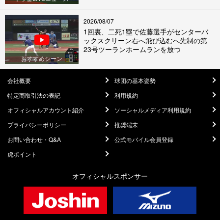
2026/08/07
1回裏、二死1塁で佐藤選手がセンターバ
ックスクリーン右へ飛び込むへ先制の第
23号ツーランホームランを放つ
おすすめシーン
会社概要
球団の基本姿勢
特定商取引法の表記
利用規約
オフィシャルアカウント紹介
ソーシャルメディア利用規約
プライバシーポリシー
推奨端末
お問い合わせ・Q&A
公式モバイル会員登録
虎ポイント
オフィシャルスポンサー