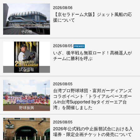
2026/08/06
【京セラドーム大阪】ジェット風船の応
援について
その他
2026/08/05
いざ、後半戦も無双ロード！髙橋遥人が
チームに勝利を呼ぶ
試合情報
2026/08/05
台湾プロ野球球団・富邦ガーディアンズ
コラボイベント「トライアルベースボー
ルin台湾Supported byタイガーエア台
湾」を開催しました
野球振興
2026/08/05
2026年公式戦の中止振替試合における入
場券・限定企画チケットの発売について