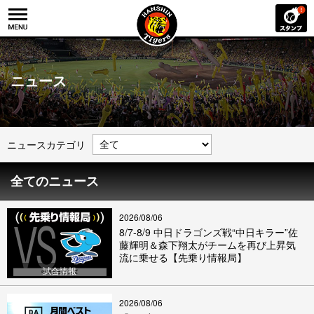
ニュース
ニュースカテゴリ
全てのニュース
2026/08/06
8/7-8/9 中日ドラゴンズ戦“中日キラー”佐
藤輝明＆森下翔太がチームを再び上昇気
流に乗せる【先乗り情報局】
試合情報
2026/08/06