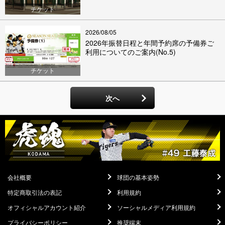
チケット
2026/08/05
2026年振替日程と年間予約席の予備券ご
利用についてのご案内(No.5)
チケット
次へ
会社概要
球団の基本姿勢
特定商取引法の表記
利用規約
オフィシャルアカウント紹介
ソーシャルメディア利用規約
プライバシーポリシー
推奨端末