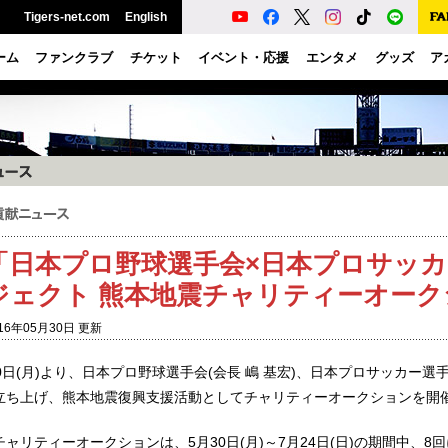
Tigers-net.com
English
ーム
ファンクラブ
チケット
イベント・応援
エンタメ
グッズ
ア
「日本プロ野球選手会×日本プロサッ
ジェクト 熊本地震チャリティーオーク
16年05月30日 更新
30日(月)より、日本プロ野球選手会(会長 嶋 基宏)、日本プロサッカー選
立ち上げ、熊本地震復興支援活動としてチャリティーオークションを開
ャリティーオークションは、5月30日(月)～7月24日(日)の期間中、8回