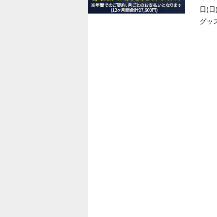
日(
グッ