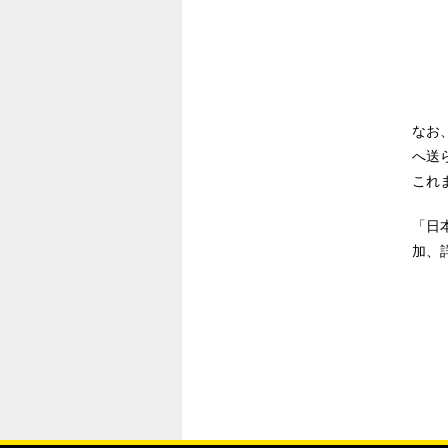
なお
へ送
これ
「日
加、