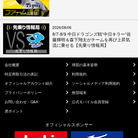
ファーム通信
2026/08/06
8/7-8/9 中日ドラゴンズ戦“中日キラー”佐
藤輝明＆森下翔太がチームを再び上昇気
流に乗せる【先乗り情報局】
先乗り情報局
会社概要
球団の基本姿勢
特定商取引法の表記
利用規約
オフィシャルアカウント紹介
ソーシャルメディア利用規約
プライバシーポリシー
推奨端末
お問い合わせ・Q&A
公式モバイル会員登録
虎ポイント
オフィシャルスポンサー