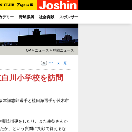
カデミー
野球振興
社会貢献
スポンサー
TOP
>
ニュース
>
球団ニュース
立白川小学校を訪問
、坂本誠志郎選手と植田海選手が茨木市
や実技指導をしたり、また生徒さんか
したか」という質問に笑顔で答えるな