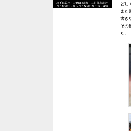
どし
また
書き
その
た。