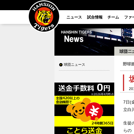
ニュース
試合情報
チーム
ファ
球団ニュース
20
7日
立白
生徒
らの