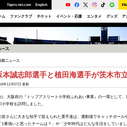
Tigers-net.com
English
ーム
ファンクラブ
チケット
イベント・応援
エンタメ
グッズ
ア
坂本誠志郎選手と植田海選手が茨木市
18年12月07日 更新
(金)、大阪府の『トップアスリート小学校ふれあい事業』の一環として
川小学校を訪問しました。
の皆さんに大きな拍手で迎えられた選手達は、運動場でキャッチボール
「1番強いと思ったチームは？」や「少年時代はどんな生活をしていま