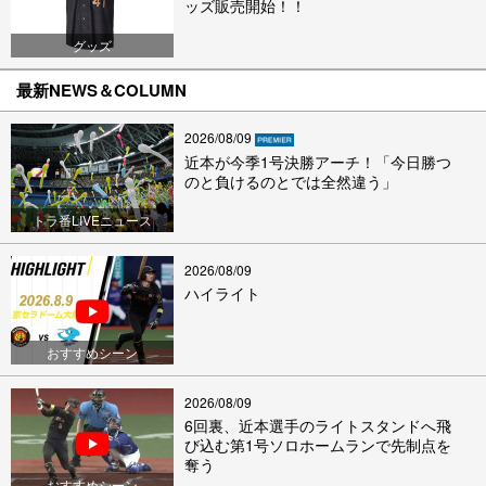
ッズ販売開始！！
グッズ
最新NEWS＆COLUMN
2026/08/09
近本が今季1号決勝アーチ！「今日勝つ
のと負けるのとでは全然違う」
トラ番LIVEニュース
2026/08/09
ハイライト
おすすめシーン
2026/08/09
6回裏、近本選手のライトスタンドへ飛
び込む第1号ソロホームランで先制点を
奪う
おすすめシーン