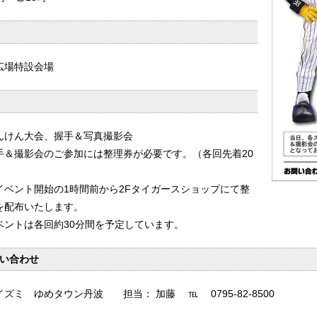
広場特設会場
んけん大会、握手＆写真撮影会
手＆撮影会のご参加には整理券が必要です。（各回先着20
イベント開始の1時間前から2Fタイガースショップにて整
を配布いたします。
ベントは各回約30分間を予定しています。
い合わせ
イズミ ゆめタウン丹波 担当： 加藤 ℡ 0795‐82‐8500