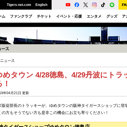
Tigers-net.com
English
ーム
ファンクラブ
チケット
イベント・応援
エンタメ
グッズ
ア
ゆめタウン 4/28徳島、4/29丹波に
る！
19年04月21日 更新
ズ販促部長のトラッキーが、ゆめタウンの阪神タイガースショップに登
くの方もそうでない方も是非この機会にお立ち寄りください！