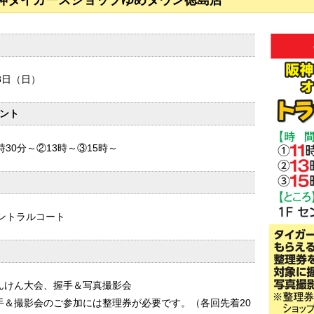
神タイガースショップゆめタウン徳島店
8日（日）
ント
時30分～②13時～③15時～
セントラルコート
んけん大会、握手＆写真撮影会
手＆撮影会のご参加には整理券が必要です。（各回先着20