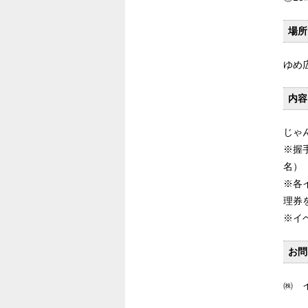
場所
ゆめ
内容
じゃ
※握
名）
※各
理券
※イ
お問
㈱ 