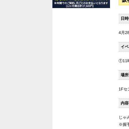
阪
日時
4月2
イベ
①11
場所
1F
内容
じゃ
※握