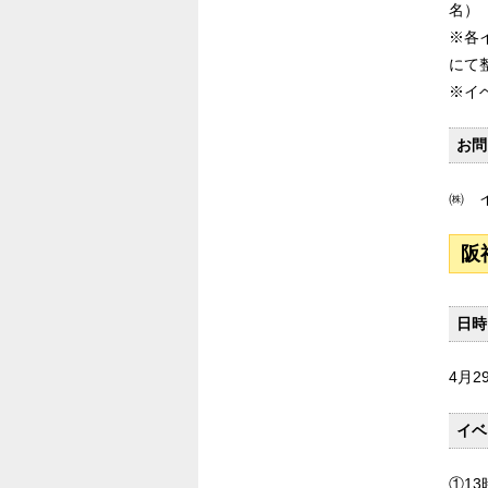
名）
※各
にて
※イ
お問
㈱ 
阪
日時
4月
イベ
①13