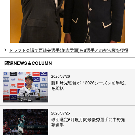
ドラフト会議で西純矢選手(創志学園)ら8選手との交渉権を獲得
関連NEWS＆COLUMN
2026/07/26
藤川球児監督が「2026シーズン前半戦」
を総括
チーム
2026/07/25
球団選定6月度月間最優秀選手に中野拓
夢選手