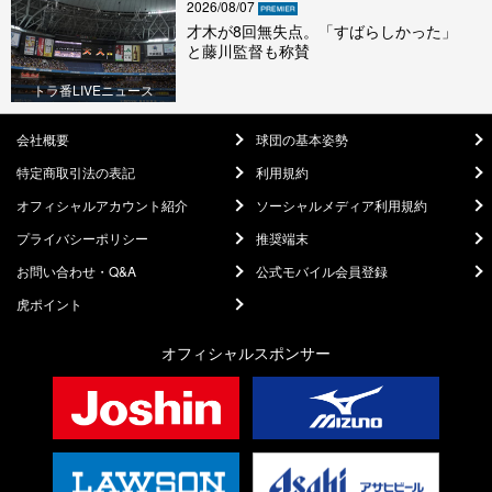
2026/08/07
才木が8回無失点。「すばらしかった」
と藤川監督も称賛
トラ番LIVEニュース
会社概要
球団の基本姿勢
特定商取引法の表記
利用規約
オフィシャルアカウント紹介
ソーシャルメディア利用規約
プライバシーポリシー
推奨端末
お問い合わせ・Q&A
公式モバイル会員登録
虎ポイント
オフィシャルスポンサー