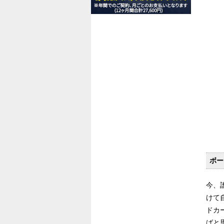
ボー
今、
けて
ドカ
ばと