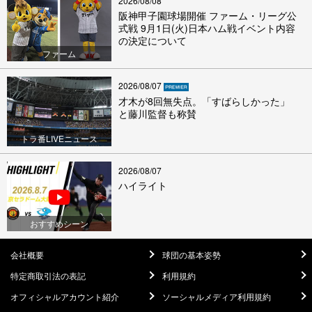
2026/08/08
阪神甲子園球場開催 ファーム・リーグ公
式戦 9月1日(火)日本ハム戦イベント内容
の決定について
ファーム
2026/08/07
才木が8回無失点。「すばらしかった」
と藤川監督も称賛
トラ番LIVEニュース
2026/08/07
ハイライト
おすすめシーン
会社概要
球団の基本姿勢
特定商取引法の表記
利用規約
オフィシャルアカウント紹介
ソーシャルメディア利用規約