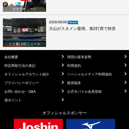
おすすめシーン
2026/08/08
大山がスタメン復帰。第2打席で快音
トラ番LIVEニュース
会社概要
球団の基本姿勢
特定商取引法の表記
利用規約
オフィシャルアカウント紹介
ソーシャルメディア利用規約
プライバシーポリシー
推奨端末
お問い合わせ・Q&A
公式モバイル会員登録
虎ポイント
オフィシャルスポンサー