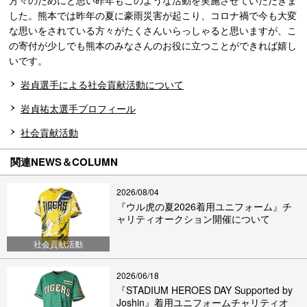
した。熊本では昨年の夏に豪雨災害が起こり、コロナ禍で今も大変
な思いをされている方々がたくさんいらっしゃると思いますが、こ
の寄付が少しでも熊本のみなさんのお役に立つことができれば嬉し
いです。
岩貞選手による社会貢献活動について
岩貞祐太選手プロフィール
社会貢献活動
関連NEWS＆COLUMN
2026/08/04
『ウル虎の夏2026着用ユニフォーム』チ
ャリティオークション開催について
社会貢献活動
2026/06/18
『STADIUM HEROES DAY Supported by
Joshin』着用ユニフォームチャリティオ