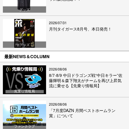
グッズ
2026/07/31
月刊タイガース8月号、本日発売！
グッズ
最新NEWS＆COLUMN
2026/08/06
8/7-8/9 中日ドラゴンズ戦“中日キラー”佐
藤輝明＆森下翔太がチームを再び上昇気
流に乗せる【先乗り情報局】
先乗り情報局
2026/08/06
「7月度DAZN 月間ベストホームラン
賞」について
ファンクラブ