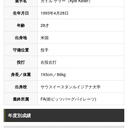
選手名
カイル ケラー（Kyle Keller）
生年月日
1993年4月28日
年齢
28才
出身地
米国
守備位置
投手
投打
右投右打
身長／体重
193cm／86kg
出身校
サウスイースタンルイジアナ大学
最終所属
FA(前ピッツバーグパイレーツ)
年度別成績