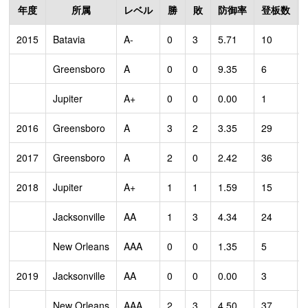
年度
所属
レベル
勝
敗
防御率
登板数
2015
Batavia
A-
0
3
5.71
10
Greensboro
A
0
0
9.35
6
Jupiter
A+
0
0
0.00
1
2016
Greensboro
A
3
2
3.35
29
2017
Greensboro
A
2
0
2.42
36
2018
Jupiter
A+
1
1
1.59
15
Jacksonville
AA
1
3
4.34
24
New Orleans
AAA
0
0
1.35
5
2019
Jacksonville
AA
0
0
0.00
3
New Orleans
AAA
2
3
4.50
37