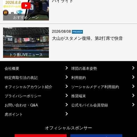
ハイライト
おすすめシーン
2026/08/08
大山がスタメン復帰。第2打席で快音
トラ番LIVEニュース
会社概要
球団の基本姿勢
特定商取引法の表記
利用規約
オフィシャルアカウント紹介
ソーシャルメディア利用規約
プライバシーポリシー
推奨端末
お問い合わせ・Q&A
公式モバイル会員登録
虎ポイント
オフィシャルスポンサー