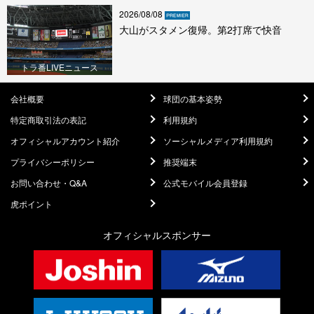
2026/08/08
大山がスタメン復帰。第2打席で快音
トラ番LIVEニュース
会社概要
球団の基本姿勢
特定商取引法の表記
利用規約
オフィシャルアカウント紹介
ソーシャルメディア利用規約
プライバシーポリシー
推奨端末
お問い合わせ・Q&A
公式モバイル会員登録
虎ポイント
オフィシャルスポンサー