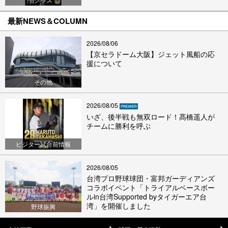
最新NEWS＆COLUMN
2026/08/06
【京セラドーム大阪】ジェット風船の応
援について
その他
2026/08/05
いざ、後半戦も無双ロード！髙橋遥人が
チームに勝利を呼ぶ
ビジター試合前情報
2026/08/05
台湾プロ野球球団・富邦ガーディアンズ
コラボイベント「トライアルベースボー
ルin台湾Supported byタイガーエア台
湾」を開催しました
野球振興