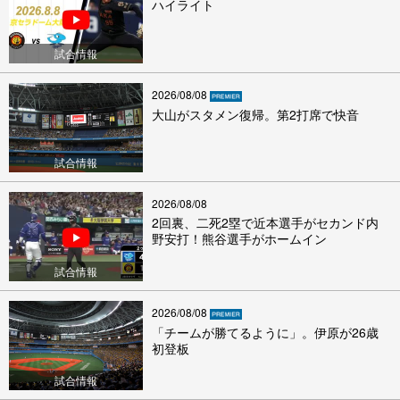
ハイライト
試合情報
2026/08/08
大山がスタメン復帰。第2打席で快音
試合情報
2026/08/08
2回裏、二死2塁で近本選手がセカンド内
野安打！熊谷選手がホームイン
試合情報
2026/08/08
「チームが勝てるように」。伊原が26歳
初登板
試合情報