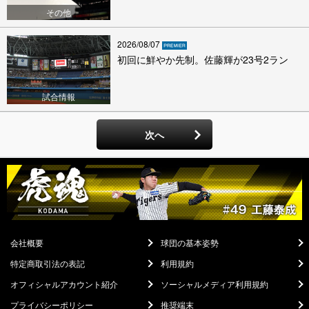
その他
2026/08/07
初回に鮮やか先制。佐藤輝が23号2ラン
試合情報
次へ
会社概要
球団の基本姿勢
特定商取引法の表記
利用規約
オフィシャルアカウント紹介
ソーシャルメディア利用規約
プライバシーポリシー
推奨端末