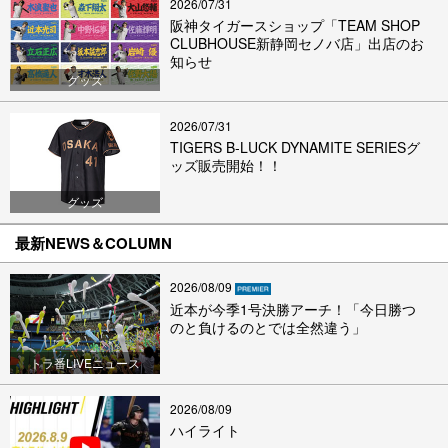
2026/07/31
阪神タイガースショップ「TEAM SHOP
CLUBHOUSE新静岡セノバ店」出店のお
知らせ
グッズ
2026/07/31
TIGERS B-LUCK DYNAMITE SERIESグ
ッズ販売開始！！
グッズ
最新NEWS＆COLUMN
2026/08/09
近本が今季1号決勝アーチ！「今日勝つ
のと負けるのとでは全然違う」
トラ番LIVEニュース
2026/08/09
ハイライト