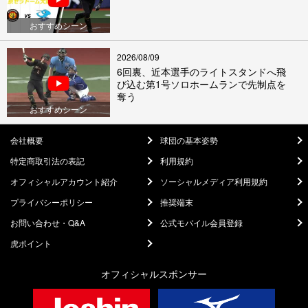
おすすめシーン
2026/08/09
6回裏、近本選手のライトスタンドへ飛
び込む第1号ソロホームランで先制点を
奪う
おすすめシーン
会社概要
球団の基本姿勢
特定商取引法の表記
利用規約
オフィシャルアカウント紹介
ソーシャルメディア利用規約
プライバシーポリシー
推奨端末
お問い合わせ・Q&A
公式モバイル会員登録
虎ポイント
オフィシャルスポンサー