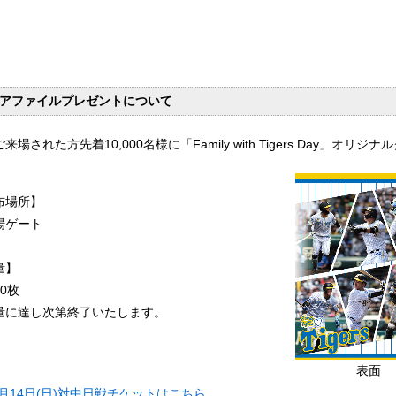
アファイルプレゼントについて
来場された方先着10,000名様に「Family with Tigers Day」
布場所】
場ゲート
量】
00枚
量に達し次第終了いたします。
表面
8月14日(日)対中日戦チケットはこちら