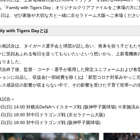
「Family with Tigers Day」オリジナルクリアファイルをご来場
14日は、ぜひ家族や大切な方と一緒に京セラドーム大阪へご来場くださ
ily with Tigers Dayとは
企画試合は、タイガース選手会と球団が話し合い、将来を担う子どもた
ケに笑顔あふれる毎日を送ってもらいたいという想いから、上新電機株
なりました。
試合終了後、監督・コーチ・選手が着用した限定ユニフォームおよび各
ションに出品し、収益金(一部経費を除く)は「新型コロナ対策みやっこ
ルス感染症の影響が収まらない中で、その影響を受けた子育て世帯への
象試合＞
9日(日) 14:00 対横浜DeNAベイスターズ戦 (阪神甲子園球場) ※実施済み
4日(日) 18:00 対中日ドラゴンズ戦 (京セラドーム大阪)
1日(日) 18:00 対中日ドラゴンズ戦 (阪神甲子園球場)