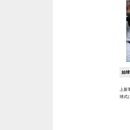
始球
上新
球式