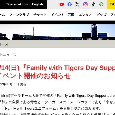
Tigers-net.com
English
ーム
ファンクラブ
チケット
イベント・応援
エンタメ
グッズ
ア
/14(日)『Family with Tigers Day Sup
イベント開催のお知らせ
22年08月05日 更新
4日(日)京セラドーム大阪で開催の『Family with Tigers Day Support
平和」の象徴である青色と、タイガースのイメージカラーであり「幸せ
「Family with Tigersユニフォーム」を着用し試合に臨みます。
始球式には、上新電機株式会社のCMキャラクターを務めるNMB48の「