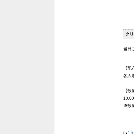
クリ
当日ご
【配
各入
【数
10,0
※数