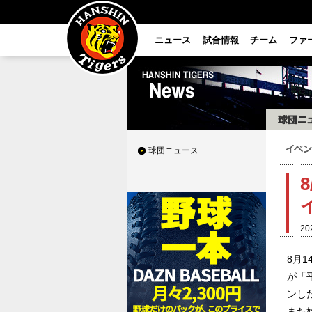
ニュース
試合情報
チーム
ファ
球団ニュース
8
20
8月1
が「
ンした
また