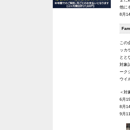
他にも
8月
Fam
この
ッカ
とと
対象
ーク
ウイ
＜対
6月1
8月1
9月1