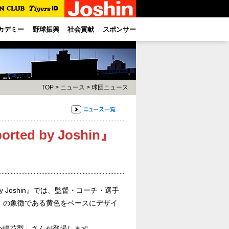
カデミー
野球振興
社会貢献
スポンサー
TOP
>
ニュース
>
球団ニュース
ported by Joshin』
ed by Joshin』では、監督・コーチ・選手
」の象徴である黄色をベースにデザイ
小嶋花梨」さんが登場します。